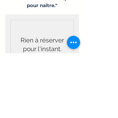
pour naître."
Rien à réserver
pour l'instant.
Revenez nous
voir bientôt.
Contact
programmation@theatredutemps.fr
01 43 55 10 88