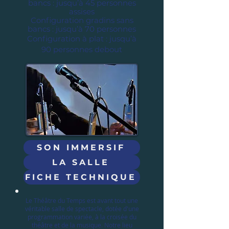
bancs : jusqu’à 45 personnes
assises
Configuration gradins sans
bancs : jusqu’à 70 personnes
Configuration à plat : jusqu’à
90 personnes debout
SON IMMERSIF
LA SALLE
FICHE TECHNIQUE
Le Théâtre du Temps est avant tout une
véritable salle de spectacle, dotée d'une
programmation variée, à la croisée du
théâtre et de la musique. Notre lieu