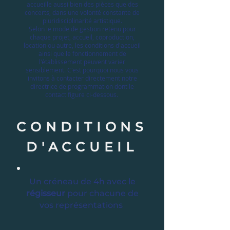
accueille aussi bien des pièces que des
concerts, dans une volonté constante de
pluridisciplinarité artistique.
Selon le mode de gestion retenu pour
chaque projet, accueil, coproduction,
location ou autre, les conditions d'accueil
ainsi que le fonctionnement de
l'établissement peuvent varier
sensiblement. C'est pourquoi nous vous
invitons à contacter directement notre
directrice de programmation dont le
contact figure ci-dessous.
CONDITIONS
D'ACCUEIL
Un créneau de 4h avec le
régisseur
pour chacune de
vos représentations