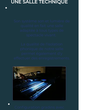
UNE SALLE TECHNIQUE
Son système son et lumière de
qualité en fait une salle
adaptée à tous types de
spectacle vivant.
La qualité de l'isolation
phonique de notre salle
permet également d'y
effectuer des enregistrements.
Configuration gradins avec