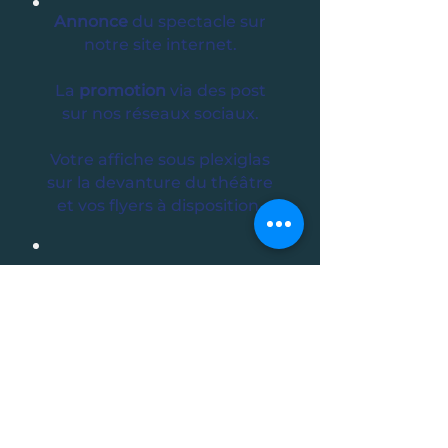
Annonce
du spectacle
sur
notre site internet.
La
promotion
via des post
sur nos réseaux sociaux.
Votre affiche sous plexiglas
sur la devanture du théâtre
et vos flyers à disposition.​
4h de répétition
offertes
avec le régisseur du Théâtre.
BESOIN DE DAVANTAGE