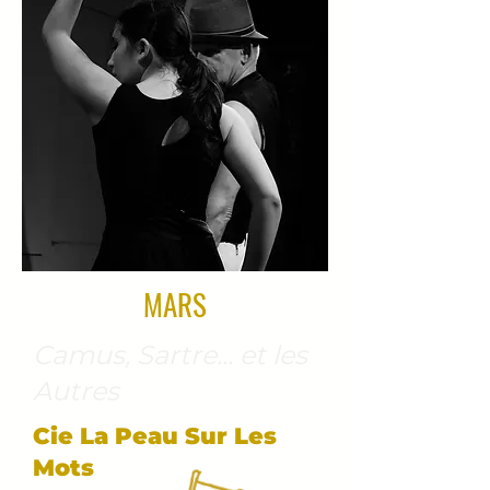
MARS
Camus, Sartre... et les
Autres
Cie La Peau Sur Les
Mots