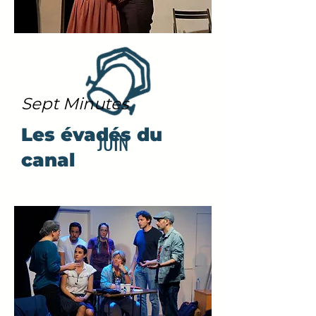
Sept Minutes
Les évadés du
JUIN
canal
Théâtre