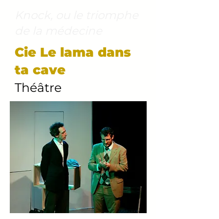
Knock, ou le triomphe
de la médecine
Cie Le lama dans
ta cave
Théâtre