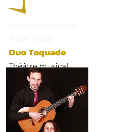
Un rendez vous
avec vous
Duo Toquade
Théâtre musical